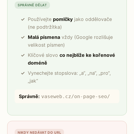
SPRÁVNĚ DĚLAT
Používejte
pomlčky
jako oddělovače
(ne podtržítka)
Malá písmena
vždy (Google rozlišuje
velikost písmen)
Klíčové slovo
co nejblíže ke kořenové
doméně
Vynechejte stopslova: „a“, „na“, „pro“,
„jak“
Správně:
vaseweb.cz/on-page-seo/
NIKDY NEDÁVAT DO URL