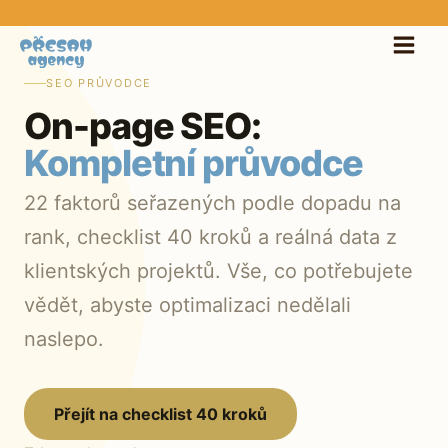
Přeskočit
na
obsah
SEO PRŮVODCE
On-page SEO:
Kompletní průvodce
22 faktorů seřazených podle dopadu na
rank, checklist 40 kroků a reálná data z
klientských projektů. Vše, co potřebujete
vědět, abyste optimalizaci nedělali
naslepo.
Přejít na checklist 40 kroků