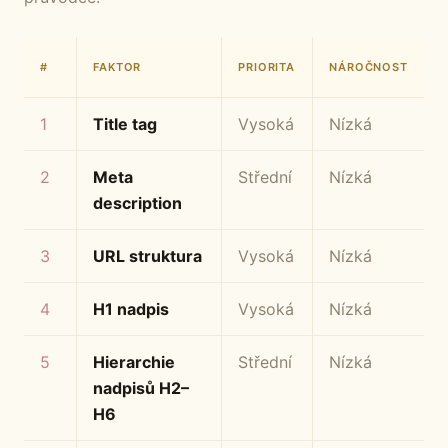
#
FAKTOR
PRIORITA
NÁROČNOST
1
Title tag
Vysoká
Nízká
2
Meta
Střední
Nízká
description
3
URL struktura
Vysoká
Nízká
4
H1 nadpis
Vysoká
Nízká
5
Hierarchie
Střední
Nízká
nadpisů H2–
H6