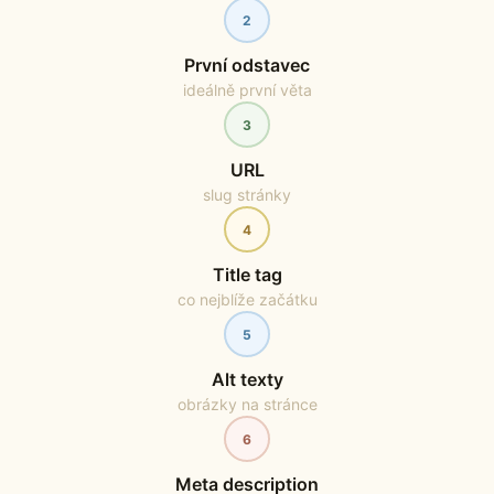
2
První odstavec
ideálně první věta
3
URL
slug stránky
4
Title tag
co nejblíže začátku
5
Alt texty
obrázky na stránce
6
Meta description