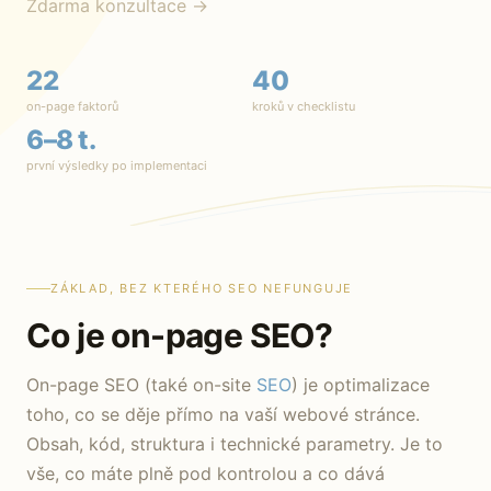
Zdarma konzultace →
22
40
on-page faktorů
kroků v checklistu
6–8 t.
první výsledky po implementaci
ZÁKLAD, BEZ KTERÉHO SEO NEFUNGUJE
Co je on-page SEO?
On-page SEO (také on-site
SEO
) je optimalizace
toho, co se děje přímo na vaší webové stránce.
Obsah, kód, struktura i technické parametry. Je to
vše, co máte plně pod kontrolou a co dává